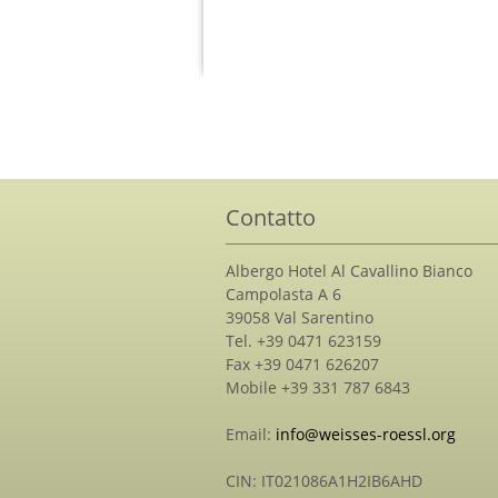
Contatto
Albergo Hotel Al Cavallino Bianco
Campolasta A 6
39058 Val Sarentino
Tel. +39 0471 623159
Fax +39 0471 626207
Mobile +39 331 787 6843
Email:
info@weisses-roessl.org
CIN: IT021086A1H2IB6AHD