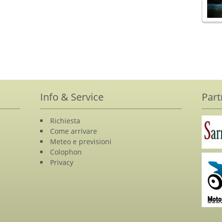
Info & Service
Part
Richiesta
Come arrivare
Meteo e previsioni
Colophon
Privacy