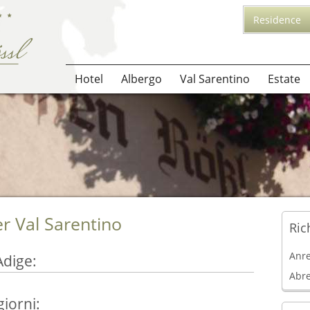
Residence
Hotel
Albergo
Val Sarentino
Estate
er Val Sarentino
Ric
Anr
Adige:
Abr
giorni: