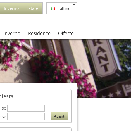
Inverno
Estate
Italiano
Inverno
Residence
Offerte
hiesta
eise
eise