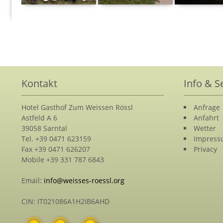
Kontakt
Info & S
Hotel Gasthof Zum Weissen Rössl
Anfrage
Astfeld A 6
Anfahrt
39058 Sarntal
Wetter
Tel. +39 0471 623159
Impres
Fax +39 0471 626207
Privacy
Mobile +39 331 787 6843
Email:
info@weisses-roessl.org
CIN: IT021086A1H2IB6AHD